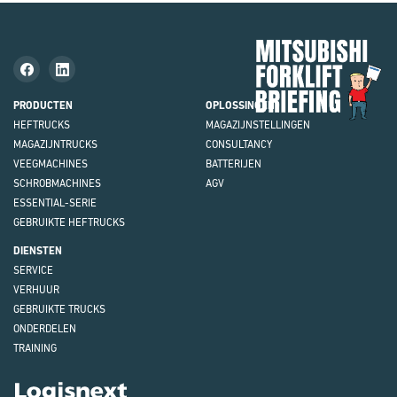
Mit
Fork
Brie
PRODUCTEN
OPLOSSINGEN
HEFTRUCKS
MAGAZIJN
STELLINGEN
MAGAZIJNTRUCKS
CONSULTANCY
VEEGMACHINES
BATTERIJEN
SCHROBMACHINES
AGV
ESSENTIAL-SERIE
GEBRUIKTE HEFTRUCKS
DIENSTEN
SERVICE
VERHUUR
GEBRUIKTE TRUCKS
ONDERDELEN
TRAINING
Logisnext