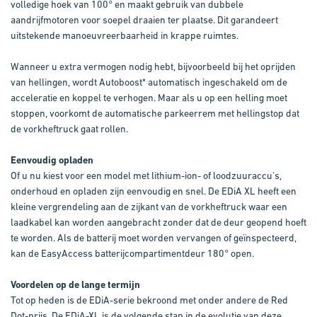
volledige hoek van 100° en maakt gebruik van dubbele
aandrijfmotoren voor soepel draaien ter plaatse. Dit garandeert
uitstekende manoeuvreerbaarheid in krappe ruimtes.
Wanneer u extra vermogen nodig hebt, bijvoorbeeld bij het oprijden
van hellingen, wordt Autoboost* automatisch ingeschakeld om de
acceleratie en koppel te verhogen. Maar als u op een helling moet
stoppen, voorkomt de automatische parkeerrem met hellingstop dat
de vorkheftruck gaat rollen.
Eenvoudig opladen
Of u nu kiest voor een model met lithium-ion- of loodzuuraccu's,
onderhoud en opladen zijn eenvoudig en snel. De EDiA XL heeft een
kleine vergrendeling aan de zijkant van de vorkheftruck waar een
laadkabel kan worden aangebracht zonder dat de deur geopend hoeft
te worden. Als de batterij moet worden vervangen of geïnspecteerd,
kan de EasyAccess batterijcompartimentdeur 180° open.
Voordelen op de lange termijn
Tot op heden is de EDiA-serie bekroond met onder andere de Red
Dot-prijs. De EDiA-XL is de volgende stap in de evolutie van deze