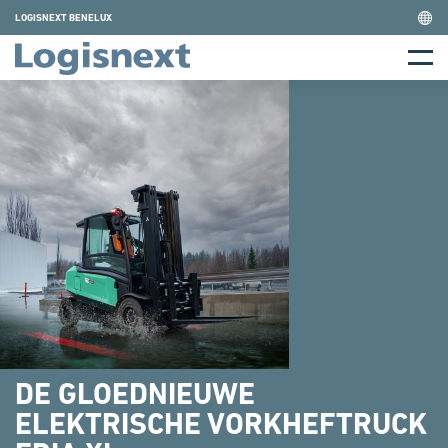
Skip
LOGISNEXT BENELUX
to
Home
content
Menu
DE GLOEDNIEUWE
ELEKTRISCHE VORKHEFTRUCK