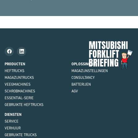
Mit
Fork
Brie
PRODUCTEN
OPLOSSINGEN
HEFTRUCKS
MAGAZIJN
STELLINGEN
MAGAZIJNTRUCKS
CONSULTANCY
VEEGMACHINES
BATTERIJEN
SCHROBMACHINES
AGV
ESSENTIAL-SERIE
GEBRUIKTE HEFTRUCKS
DIENSTEN
SERVICE
VERHUUR
GEBRUIKTE TRUCKS