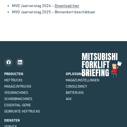
MVO Jaarverslag 2024 –
Download hier
MVO Jaarverslag 2025 – Binnenkort beschikbaar
Mit
Fork
Brie
PRODUCTEN
OPLOSSINGEN
HEFTRUCKS
MAGAZIJN
STELLINGEN
MAGAZIJNTRUCKS
CONSULTANCY
VEEGMACHINES
BATTERIJEN
SCHROBMACHINES
AGV
ESSENTIAL-SERIE
GEBRUIKTE HEFTRUCKS
DIENSTEN
SERVICE