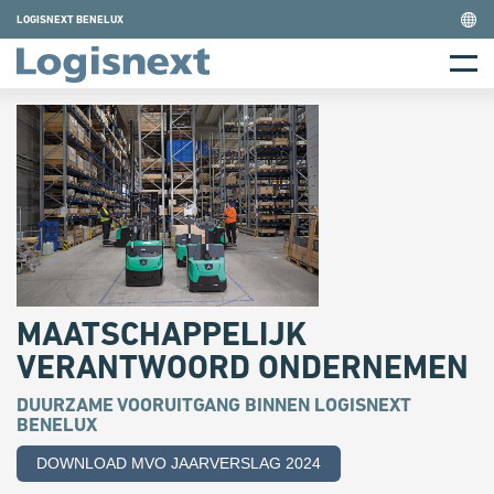
Skip
LOGISNEXT BENELUX
to
Home
content
Menu
MAATSCHAPPELIJK
VERANTWOORD ONDERNEMEN
DUURZAME VOORUITGANG BINNEN LOGISNEXT
BENELUX
DOWNLOAD MVO JAARVERSLAG 2024