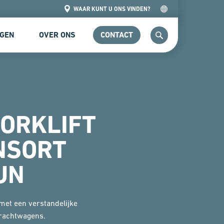
WAAR KUNT U ONS VINDEN?
NGEN
OVER ONS
CONTACT
ZOEKEN
FORKLIFT
NSORT
UN
et een verstandelijke
vrachtwagens.