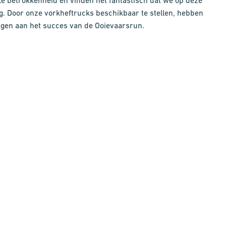
ke betrokkenheid en vinden het fantastisch dat we op deze
. Door onze vorkheftrucks beschikbaar te stellen, hebben
dragen aan het succes van de Ooievaarsrun.