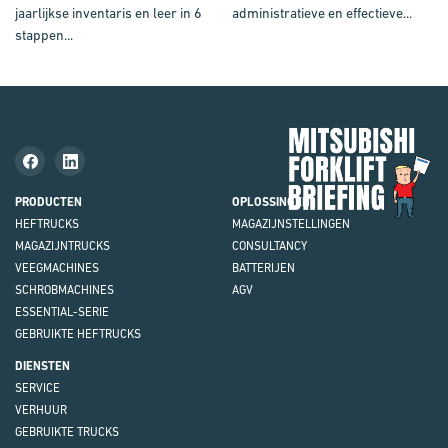
jaarlijkse inventaris en leer in 6
administratieve en effectieve...
stappen...
Mit
Fork
Brie
PRODUCTEN
OPLOSSINGEN
HEFTRUCKS
MAGAZIJN
STELLINGEN
MAGAZIJNTRUCKS
CONSULTANCY
VEEGMACHINES
BATTERIJEN
SCHROBMACHINES
AGV
ESSENTIAL-SERIE
GEBRUIKTE HEFTRUCKS
DIENSTEN
SERVICE
VERHUUR
GEBRUIKTE TRUCKS