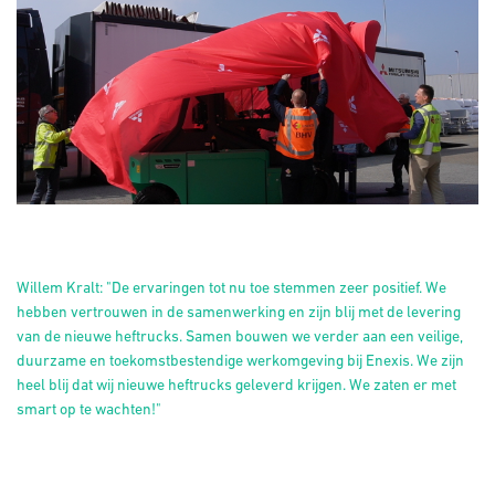
Willem Kralt: "De ervaringen tot nu toe stemmen zeer positief. We
hebben vertrouwen in de samenwerking en zijn blij met de levering
van de nieuwe heftrucks. Samen bouwen we verder aan een veilige,
duurzame en toekomstbestendige werkomgeving bij Enexis. We zijn
heel blij dat wij nieuwe heftrucks geleverd krijgen. We zaten er met
smart op te wachten!"