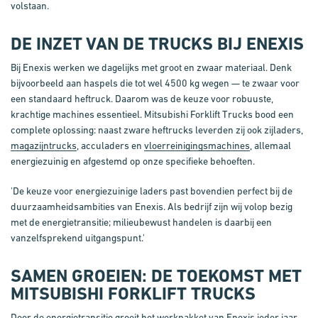
volstaan.
DE INZET VAN DE TRUCKS BIJ ENEXIS
Bij Enexis werken we dagelijks met groot en zwaar materiaal. Denk
bijvoorbeeld aan haspels die tot wel 4500 kg wegen — te zwaar voor
een standaard heftruck. Daarom was de keuze voor robuuste,
krachtige machines essentieel. Mitsubishi Forklift Trucks bood een
complete oplossing: naast zware heftrucks leverden zij ook zijladers,
magazijntrucks
, acculaders en
vloerreinigingsmachines
, allemaal
energiezuinig en afgestemd op onze specifieke behoeften.
'De keuze voor energiezuinige laders past bovendien perfect bij de
duurzaamheidsambities van Enexis. Als bedrijf zijn wij volop bezig
met de energietransitie; milieubewust handelen is daarbij een
vanzelfsprekend uitgangspunt.'
SAMEN GROEIEN: DE TOEKOMST MET
MITSUBISHI FORKLIFT TRUCKS
Door de energietransitie groeit het werkpakket van Enexis ieder jaar