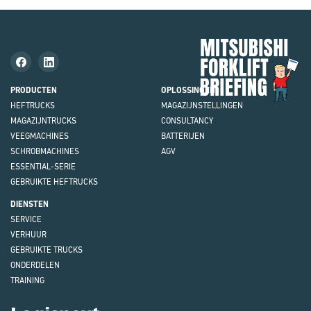
Mit
Fork
Brie
PRODUCTEN
OPLOSSINGEN
HEFTRUCKS
MAGAZIJN
STELLINGEN
MAGAZIJNTRUCKS
CONSULTANCY
VEEGMACHINES
BATTERIJEN
SCHROBMACHINES
AGV
ESSENTIAL-SERIE
GEBRUIKTE HEFTRUCKS
DIENSTEN
SERVICE
VERHUUR
GEBRUIKTE TRUCKS
ONDERDELEN
TRAINING
Logisnext