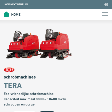
Skip
LOGISNEXT BENELUX
to
content
HOME
HOME
Menu
schrobmachines
TERA
Eco-vriendelijke schrobmachine
Capaciteit maximaal 8800 – 10400 m2/u
schrobben en dorgen