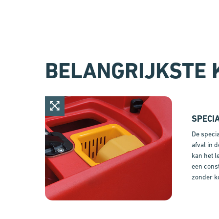
BELANGRIJKSTE
SPECI
De speci
afval in 
kan het 
een cons
zonder k