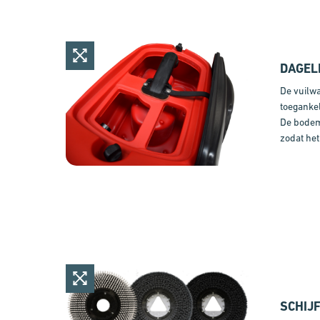
DAGEL
De vuilwa
toegankel
De bodem 
zodat he
SCHIJ