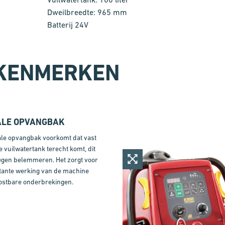
Dweilbreedte: 965 mm
Batterij 24V
 KENMERKEN
ALE OPVANGBAK
ale opvangbak voorkomt dat vast
de vuilwatertank terecht komt, dit
legen belemmeren. Het zorgt voor
tante werking van de machine
ostbare onderbrekingen.