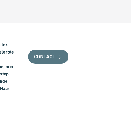
stek
elgrote
CONTACT
ie, non
stop
ende
 Naar