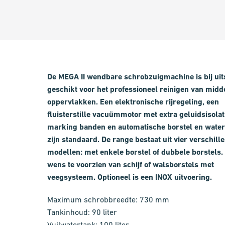
De MEGA II wendbare schrobzuigmachine is bij uit
geschikt voor het professioneel reinigen van midd
oppervlakken. Een elektronische rijregeling, een
fluisterstille vacuümmotor met extra geluidsisolat
marking banden en automatische borstel en water
zijn standaard. De range bestaat uit vier verschill
modellen: met enkele borstel of dubbele borstels.
wens te voorzien van schijf of walsborstels met
veegsysteem. Optioneel is een INOX uitvoering.
Maximum schrobbreedte: 730 mm
Tankinhoud: 90 liter
Vuilwatertank: 100 liter