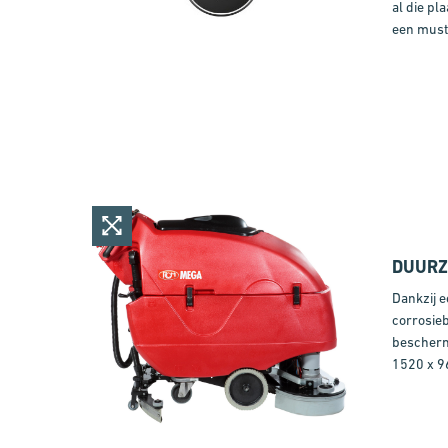
al die p
een must 
DUUR
Dankzij e
corrosie
bescherm
1520 x 9