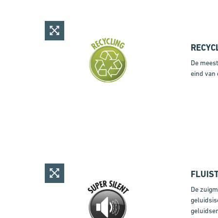
RECYC
De meest
eind van
FLUIS
De zuigmo
geluidsis
geluidsem