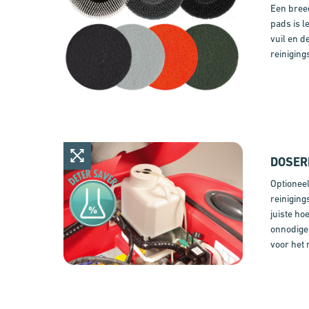
Een breed
pads is l
vuil en d
reiniging
DOSER
Optioneel
reiniging
juiste ho
onnodige 
voor het 